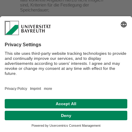
sind, Kriterien für die Festlegung der
Speicherdauer;
(5) das Bestehen eines Rechts auf Berichtigung
oder Löschung der Sie betreffenden
personenbezogenen Daten, eines Rechts auf
Einschränkung der Verarbeitung durch den
Verantwortlichen oder eines
Widerspruchsrechts gegen diese Verarbeitung;
(6) das Bestehen eines Beschwerderechts bei
einer Aufsichtsbehörde;
(7) alle verfügbaren Informationen über die
Herkunft der Daten, wenn die
personenbezogenen Daten nicht bei der
betroffenen Person erhoben werden;
(8) das Bestehen einer automatisierten
Entscheidungsfindung einschließlich Profiling
gemäß Art. 22 Abs. 1 und 4 DSGVO und –
zumindest in diesen Fällen – aussagekräftige
Informationen über die involvierte Logik sowie
die Tragweite und die angestrebten
Auswirkungen einer derartigen Verarbeitung für