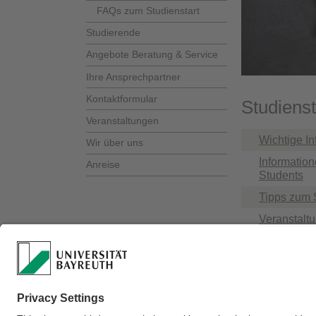
FAQs zum Studienstart
Studierende
Angebote Beratung & Service
Ihre Ansprechpartner
Kontaktformular
Studienst
Veranstaltungen
Wichtige In
Wir über uns
Information
Anreise
Students
Tipps zum 
Veranstalt
FAQs zum S
Verantwortlich für 