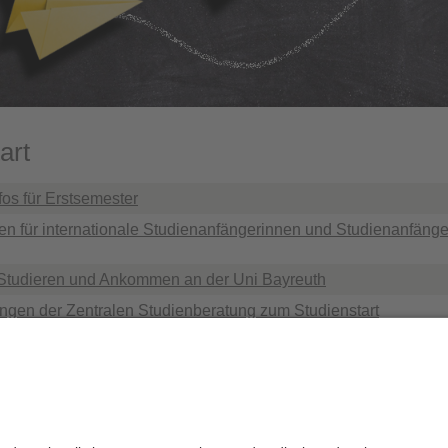
art
fos für Erstsemester
en für internationale Studienanfängerinnen und Studienanfänger
Studieren und Ankommen an der Uni Bayreuth
ungen der Zentralen Studienberatung zum Studienstart
tudienstart
die Redaktion:
Katja Schnürer