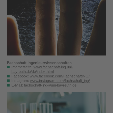
Fachschaft Ingenieurwissenschaften
Internetseite:
www.fachschaft-ing.uni-
bayreuth.de/de/index.html
Facebook:
www.facebook.com/FachschaftING/
Instagram:
www.instagram.com/fachschaft_ing/
E-Mail:
fachschaft-ing@uni-bayreuth.de