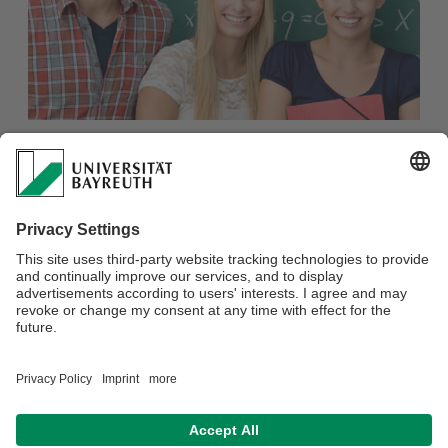
Fachschaft Lehramt
Internetseite:
www.ressort-lehramt.uni-
bayreuth.de/de/index.html
Facebook:
www.facebook.com/ressortlehramt/
Instagram:
www.instagram.com/lehramt_unibayreuth/
E-Learningkurs (intern):
https://elearning.uni-
bayreuth.de/enrol/index.php?id=16173
E-Mail:
lehramt.stupa@uni-bayreuth.de
Verantwortlich für die Redaktion:
Katja Schnürer