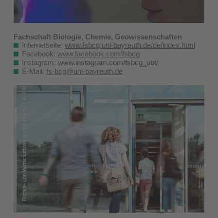
Fachschaft Biologie, Chemie, Geowissenschaften
Internetseite:
www.fsbcg.uni-bayreuth.de/de/index.html
Facebook:
www.facebook.com/fsbcg
Instagram:
www.instagram.com/
fsbcg_ubt
/
E-Mail:
fs-bcg@uni-bayreuth.de