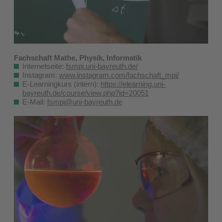
Fachschaft Mathe, Physik, Informatik
Internetseite:
fsmpi.uni-bayreuth.de/
Instagram:
www.instagram.com/fachschaft_mpi/
E-Learningkurs (intern):
https://elearning.uni-
bayreuth.de/course/view.php?id=20051
E-Mail:
fsmpi@uni-bayreuth.de