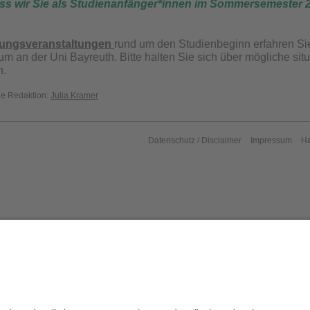
ass wir Sie als Studienanfänger*innen im Sommersemester 
rungsveranstaltungen
rund um den Studienbeginn erfahren Si
m an der Uni Bayreuth. Bitte halten Sie sich über mögliche s
n.
die Redaktion:
Julia Kramer
Datenschutz / Disclaimer
Impressum
H