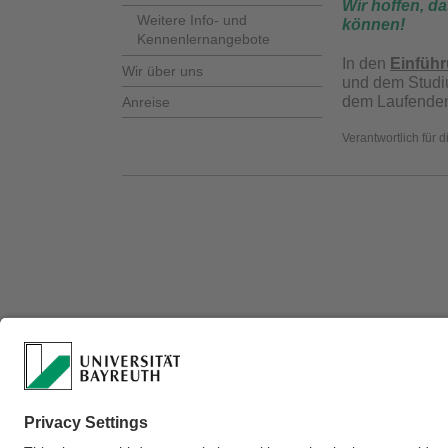
Wir hoffen, d
Weitere Info- und
können!
Kennenlernangebote
In den
Einfüh
Wir über uns
und dem Studiu
dem Laufende
Anreise
Verantwortlich für 