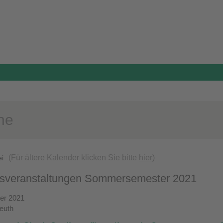
ne
(Für ältere Kalender klicken Sie bitte
hier
)
ei
gsveranstaltungen Sommersemester 2021
er 2021
reuth