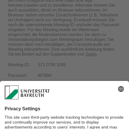
auf Ihrem Endgerät noch eine Datei bzw. App
herunterzuladen und zu installieren. Alternativ können Sie
auch auswählen, direkt im Browser teilzunehmen. Im
Browser stehen einzelne Zusatzfunktionen (z.B. Teilnahme
an Umfragen) nicht zur Verfügung. Eventuell müssen Sie
noch die untenstehende Meeting-ID und/oder das Passwort
eingeben. Für das Meeting wurde ein Warteraum
eingerichtet, die Moderatorinnen werden Sie dann zu
Veranstaltungsbeginn zum Meetingraum hinzufügen. Sie
müssen dann noch bestätigen, per Computeraudio am
Meeting teilzunehmen. Eine ausführliche Anleitung finden
Sie bei Bedarf auf den Supportseiten von
Zoom
.
Meeting-ID: 971 0790 1099
Passwort: 467884
Ausstattung:
Für die Teilnahme brauchen Sie einen Computer mit
Bildschirm und Lautsprecher, damit Sie den Vortrag
mitverfolgen können. Eine Webcam oder ein Mikrofon sind
nicht unbedingt nötig. Fragen können im Chat gestellt
werden.
Datenschutzerklärung