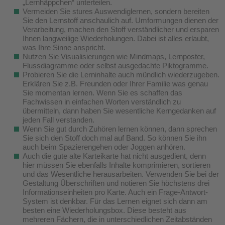
„Lernhäppchen“ unterteilen.
Vermeiden Sie stures Auswendiglernen, sondern bereiten
Sie den Lernstoff anschaulich auf. Umformungen dienen der
Verarbeitung, machen den Stoff verständlicher und ersparen
Ihnen langweilige Wiederholungen. Dabei ist alles erlaubt,
was Ihre Sinne anspricht.
Nutzen Sie Visualisierungen wie Mindmaps, Lernposter,
Flussdiagramme oder selbst ausgedachte Piktogramme.
Probieren Sie die Lerninhalte auch mündlich wiederzugeben.
Erklären Sie z.B. Freunden oder Ihrer Familie was genau
Sie momentan lernen. Wenn Sie es schaffen das
Fachwissen in einfachen Worten verständlich zu
übermitteln, dann haben Sie wesentliche Kerngedanken auf
jeden Fall verstanden.
Wenn Sie gut durch Zuhören lernen können, dann sprechen
Sie sich den Stoff doch mal auf Band. So können Sie ihn
auch beim Spazierengehen oder Joggen anhören.
Auch die gute alte Karteikarte hat nicht ausgedient, denn
hier müssen Sie ebenfalls Inhalte komprimieren, sortieren
und das Wesentliche herausarbeiten. Verwenden Sie bei der
Gestaltung Überschriften und notieren Sie höchstens drei
Informationseinheiten pro Karte. Auch ein Frage-Antwort-
System ist denkbar. Für das Lernen eignet sich dann am
besten eine Wiederholungsbox. Diese besteht aus
mehreren Fächern, die in unterschiedlichen Zeitabständen