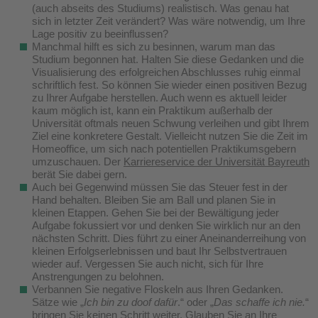
(auch abseits des Studiums) realistisch. Was genau hat
sich in letzter Zeit verändert? Was wäre notwendig, um Ihre
Lage positiv zu beeinflussen?
Manchmal hilft es sich zu besinnen, warum man das
Studium begonnen hat. Halten Sie diese Gedanken und die
Visualisierung des erfolgreichen Abschlusses ruhig einmal
schriftlich fest. So können Sie wieder einen positiven Bezug
zu Ihrer Aufgabe herstellen. Auch wenn es aktuell leider
kaum möglich ist, kann ein Praktikum außerhalb der
Universität oftmals neuen Schwung verleihen und gibt Ihrem
Ziel eine konkretere Gestalt. Vielleicht nutzen Sie die Zeit im
Homeoffice, um sich nach potentiellen Praktikumsgebern
umzuschauen. Der
Karriereservice der Universität Bayreuth
berät Sie dabei gern.
Auch bei Gegenwind müssen Sie das Steuer fest in der
Hand behalten. Bleiben Sie am Ball und planen Sie in
kleinen Etappen. Gehen Sie bei der Bewältigung jeder
Aufgabe fokussiert vor und denken Sie wirklich nur an den
nächsten Schritt. Dies führt zu einer Aneinanderreihung von
kleinen Erfolgserlebnissen und baut Ihr Selbstvertrauen
wieder auf. Vergessen Sie auch nicht, sich für Ihre
Anstrengungen zu belohnen.
Verbannen Sie negative Floskeln aus Ihren Gedanken.
Sätze wie „
Ich bin zu doof dafür
.“ oder „
Das schaffe ich nie.
“
bringen Sie keinen Schritt weiter. Glauben Sie an Ihre