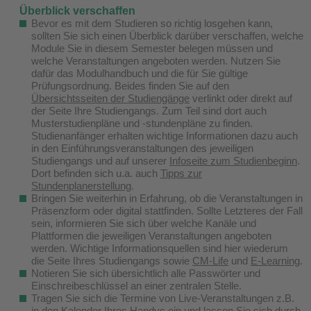
Überblick verschaffen
Bevor es mit dem Studieren so richtig losgehen kann,
sollten Sie sich einen Überblick darüber verschaffen, welche
Module Sie in diesem Semester belegen müssen und
welche Veranstaltungen angeboten werden. Nutzen Sie
dafür das Modulhandbuch und die für Sie gültige
Prüfungsordnung. Beides finden Sie auf den
Übersichtsseiten der Studiengänge
verlinkt oder direkt auf
der Seite Ihre Studiengangs. Zum Teil sind dort auch
Musterstudienpläne und -stundenpläne zu finden.
Studienanfänger erhalten wichtige Informationen dazu auch
in den Einführungsveranstaltungen des jeweiligen
Studiengangs und auf unserer
Infoseite zum Studienbeginn
.
Dort befinden sich u.a. auch
Tipps zur
Stundenplanerstellung
.
Bringen Sie weiterhin in Erfahrung, ob die Veranstaltungen in
Präsenzform oder digital stattfinden. Sollte Letzteres der Fall
sein, informieren Sie sich über welche Kanäle und
Plattformen die jeweiligen Veranstaltungen angeboten
werden. Wichtige Informationsquellen sind hier wiederum
die Seite Ihres Studiengangs sowie
CM-Life
und
E-Learning
.
Notieren Sie sich übersichtlich alle Passwörter und
Einschreibeschlüssel an einer zentralen Stelle.
Tragen Sie sich die Termine von Live-Veranstaltungen z.B.
in den Kalender Ihres Handys ein und lassen Sie sich durch