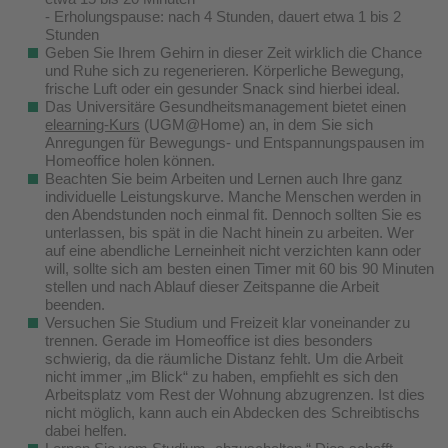
- Erholungspause: nach 4 Stunden, dauert etwa 1 bis 2
Stunden
Geben Sie Ihrem Gehirn in dieser Zeit wirklich die Chance
und Ruhe sich zu regenerieren. Körperliche Bewegung,
frische Luft oder ein gesunder Snack sind hierbei ideal.
Das Universitäre Gesundheitsmanagement bietet einen
elearning-Kurs
(UGM@Home) an, in dem Sie sich
Anregungen für Bewegungs- und Entspannungspausen im
Homeoffice holen können.
Beachten Sie beim Arbeiten und Lernen auch Ihre ganz
individuelle Leistungskurve. Manche Menschen werden in
den Abendstunden noch einmal fit. Dennoch sollten Sie es
unterlassen, bis spät in die Nacht hinein zu arbeiten. Wer
auf eine abendliche Lerneinheit nicht verzichten kann oder
will, sollte sich am besten einen Timer mit 60 bis 90 Minuten
stellen und nach Ablauf dieser Zeitspanne die Arbeit
beenden.
Versuchen Sie Studium und Freizeit klar voneinander zu
trennen. Gerade im Homeoffice ist dies besonders
schwierig, da die räumliche Distanz fehlt. Um die Arbeit
nicht immer „im Blick“ zu haben, empfiehlt es sich den
Arbeitsplatz vom Rest der Wohnung abzugrenzen. Ist dies
nicht möglich, kann auch ein Abdecken des Schreibtischs
dabei helfen.