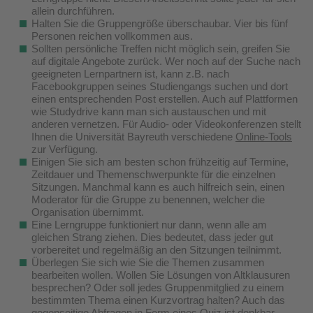
allein durchführen.
Halten Sie die Gruppengröße überschaubar. Vier bis fünf
Personen reichen vollkommen aus.
Sollten persönliche Treffen nicht möglich sein, greifen Sie
auf digitale Angebote zurück. Wer noch auf der Suche nach
geeigneten Lernpartnern ist, kann z.B. nach
Facebookgruppen seines Studiengangs suchen und dort
einen entsprechenden Post erstellen. Auch auf Plattformen
wie Studydrive kann man sich austauschen und mit
anderen vernetzen. Für Audio- oder Videokonferenzen stellt
Ihnen die Universität Bayreuth verschiedene
Online-Tools
zur Verfügung.
Einigen Sie sich am besten schon frühzeitig auf Termine,
Zeitdauer und Themenschwerpunkte für die einzelnen
Sitzungen. Manchmal kann es auch hilfreich sein, einen
Moderator für die Gruppe zu benennen, welcher die
Organisation übernimmt.
Eine Lerngruppe funktioniert nur dann, wenn alle am
gleichen Strang ziehen. Dies bedeutet, dass jeder gut
vorbereitet und regelmäßig an den Sitzungen teilnimmt.
Überlegen Sie sich wie Sie die Themen zusammen
bearbeiten wollen. Wollen Sie Lösungen von Altklausuren
besprechen? Oder soll jedes Gruppenmitglied zu einem
bestimmten Thema einen Kurzvortrag halten? Auch das
gegenseitige Abfragen in Form eines Quiz ist denkbar.