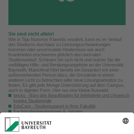
Sie sind nicht allein!
Wie in Tipp Nummer 9 bereits erwähnt, kann es im Verlauf
des Studiums durchaus zu Leistungsschwankungen
kommen oder unvermutete Hindernisse wie auch
Krankheiten erschweren plötzlich den normalen
Studienverlauf. Scheuen Sie sich nicht und nutzen Sie die
vielfältigen Hilfs- und Beratungsangebote an der Universität
Bayreuth. Manchmal führt bereits ein Gespräch mit einer
außenstehenden Person dazu, die Umstände in einem
anderen Licht zu betrachten oder neue Lösungsansätze zu
finden. Es gibt jede Menge Unterstützung auf dem Campus,
auch in digitaler Form. Hier nur eine kleine Auswahl:
becks - Büro des Beauftragten für behinderte und chronisch
kranke Studierende
EduCare - Studiensupport in Ihrer Fakultät
Fachstudienberaterinnen & -berater
International Office
Psychologische Beratung des Studentenwerks Oberfranken
Schreibzentrum
Sozialberatung des Studentenwerks Oberfranken